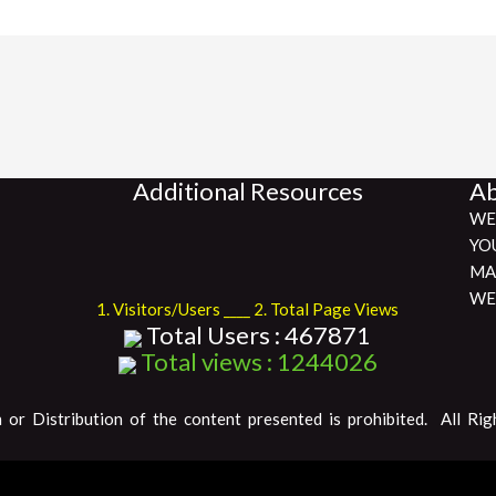
Additional Resources
Ab
WE
YO
MA
WE
1. Visitors/Users ____ 2. Total Page Views
Total Users : 467871
Total views : 1244026
 or Distribution of the content presented is prohibited. All Rig