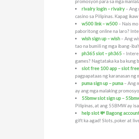
promosyon para sa mga manlala
rivalry login – rivalry
– Ang 
casino sa Pilipinas. Kapag ika
w500 link – w500
– Nais mo
paboritong online na laro? Int
wish sign up – wish
– Ang wi
tao na bumili ng mga ibang-iba
ph365 slot – ph365
– Intere
games? Nagtataka ka ba kung b
slot free 100 app – slot fre
pagpapataas ng karanasan ng m
puma sign up – puma
– Ang m
ay ang mga malaking promosyon 
55bmw slot sign up – 55bmw
Pilipinas, at ang 55BMW ay isa
help slot 💸 Bagong account 
gift ka agad! Slots, poker at liv