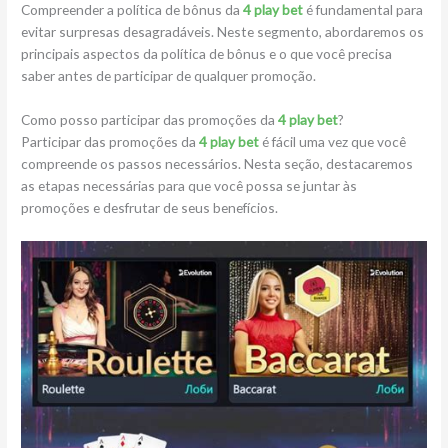
Compreender a política de bônus da
4 play bet
é fundamental para
evitar surpresas desagradáveis. Neste segmento, abordaremos os
principais aspectos da política de bônus e o que você precisa
saber antes de participar de qualquer promoção.
Como posso participar das promoções da
4 play bet
?
Participar das promoções da
4 play bet
é fácil uma vez que você
compreende os passos necessários. Nesta seção, destacaremos
as etapas necessárias para que você possa se juntar às
promoções e desfrutar de seus benefícios.