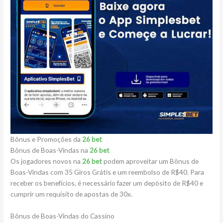
Bônus e Promoções da
26 bet
Bônus de Boas-Vindas na
26 bet
Os jogadores novos na
26 bet
podem aproveitar um Bônus de
Boas-Vindas com 35 Giros Grátis e um reembolso de R$40. Para
receber os benefícios, é necessário fazer um depósito de R$40 e
cumprir um requisito de apostas de 30x.
Bônus de Boas-Vindas do Cassino