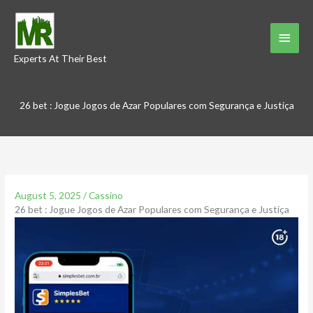
Skip
to
Main
content
Experts At Their Best
Menu
26 bet : Jogue Jogos de Azar Populares com Segurança e Justiça
August 5, 2025
/
Cassino
26 bet : Jogue Jogos de Azar Populares com Segurança e Justiça