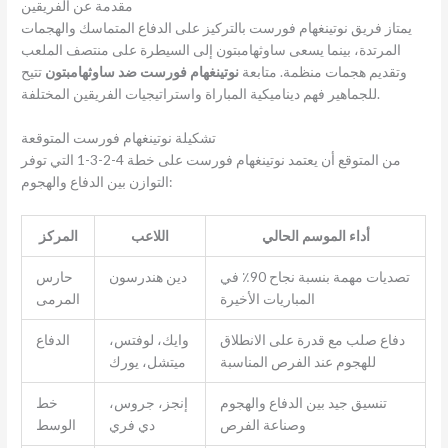
مقدمة عن الفريقين
يمتاز فريق نوتينغهام فورست بالتركيز على الدفاع المتماسك والهجمات
المرتدة، بينما يسعى ساوثهامبتون إلى السيطرة على منتصف الملعب
وتقديم هجمات منظمة. متابعة
نوتينغهام فورست ضد ساوثهامبتون
تتيح
للجماهير فهم ديناميكية المباراة واستراتيجيات الفريقين المختلفة.
تشكيلة نوتينغهام فورست المتوقعة
من المتوقع أن يعتمد نوتينغهام فورست على خطة 4-2-3-1 التي توفر
التوازن بين الدفاع والهجوم:
أداء الموسم الحالي
اللاعب
المركز
تصديات مهمة بنسبة نجاح 90٪ في
دين هندرسون
حارس
المباريات الأخيرة
المرمى
دفاع صلب مع قدرة على الانطلاق
وايك، لوفتس،
الدفاع
للهجوم عند الفرص المناسبة
ميتشل، يورك
تنسيق جيد بين الدفاع والهجوم
إنجز، جروس،
خط
وصناعة الفرص
دي فري
الوسط