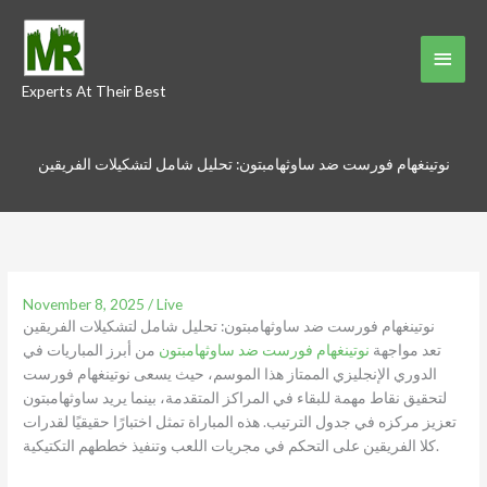
Skip
to
Main
content
Experts At Their Best
Menu
نوتينغهام فورست ضد ساوثهامبتون: تحليل شامل لتشكيلات الفريقين
November 8, 2025
/
Live
نوتينغهام فورست ضد ساوثهامبتون: تحليل شامل لتشكيلات الفريقين
تعد مواجهة
نوتينغهام فورست ضد ساوثهامبتون
من أبرز المباريات في
الدوري الإنجليزي الممتاز هذا الموسم، حيث يسعى نوتينغهام فورست
لتحقيق نقاط مهمة للبقاء في المراكز المتقدمة، بينما يريد ساوثهامبتون
تعزيز مركزه في جدول الترتيب. هذه المباراة تمثل اختبارًا حقيقيًا لقدرات
كلا الفريقين على التحكم في مجريات اللعب وتنفيذ خططهم التكتيكية.