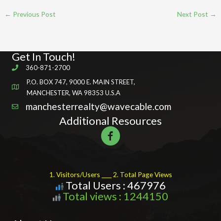
←
Previous Post
Next Post
→
Get In Touch!
360-871-2700
P.O. BOX 747, 9000 E. MAIN STREET,
MANCHESTER, WA 98353 U.S.A
manchesterrealty@wavecable.com
Additional Resources
1. Visitors/Users ____ 2. Total Page Views
Total Users : 467976
Total views : 1244150