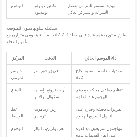
تهديد مستمر للمرمى بفضل
مكجين، باولو،
الهجوم
السرعة والتمركز الذكي
تومسون
تشكيلة ساوثهامبتون المتوقعة
ساوثهامبتون يعتمد عادة على خطة 4-3-3 لتقديم أداء هجومي متوازن مع
تأمين الدفاع:
أداء الموسم الحالي
اللاعب
المركز
تصديات حاسمة بنسبة نجاح
فريزر فورستر
حارس
87٪
المرمى
تنظيم دفاعي محكم مع دعم
أرمسترونغ، إيفانز،
الدفاع
الهجوم عند الحاجة
باسكوال، والاس
تمريرات دقيقة وقدرة على
آرثر، ريدموند،
خط
التحول السريع للهجوم
توماس
الوسط
مهاجمون سريعون مع قدرة
إنغز، وارين، دانيالز
الهجوم
على إنهاء الهجمات بدقة