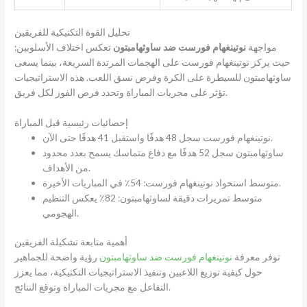
تحليل القوة التكتيكية للفريقين
مواجهة
نوتينغهام فورست ضد ساوثهامبتون
تعكس اختلاف الأسلوبين:
حيث يركز نوتينغهام فورست على الهجمات المرتدة السريعة، بينما يسعى
ساوثهامبتون للسيطرة على الكرة وفرض نسق اللعب. هذه الاستراتيجيات
تؤثر على مجريات المباراة وتحدد فرص الفوز لكل فريق.
إحصائيات رئيسية قبل المباراة
نوتينغهام فورست سجل 48 هدفًا واستقبل 41 هدفًا حتى الآن.
ساوثهامبتون سجل 52 هدفًا مع دفاع متماسك يسمح بعدد محدود
من الأهداف.
متوسط استحواذ نوتينغهام فورست: 54٪ في المباريات الأخيرة.
متوسط تمريرات دقيقة لساوثهامبتون: 82٪ يعكس التنظيم
الهجومي.
أهمية متابعة تشكيلة الفريقين
توفر معرفة
نوتينغهام فورست ضد ساوثهامبتون
رؤية واضحة للجماهير
حول كيفية توزيع اللاعبين وتنفيذ الاستراتيجيات التكتيكية، مما يعزز
التفاعل مع مجريات المباراة وتوقع النتائج.