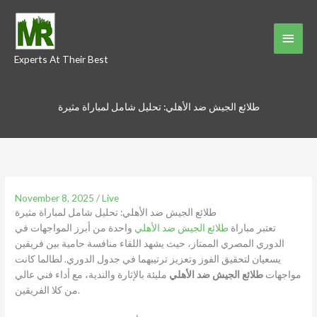
Skip
to
Main
content
Experts At Their Best
Menu
طلائع الجيش ضد الأهلي: تحليل شامل لمباراة مثيرة
November 8, 2025
/
Live
طلائع الجيش ضد الأهلي: تحليل شامل لمباراة مثيرة
تعتبر مباراة
طلائع الجيش ضد الأهلي
واحدة من أبرز المواجهات في
الدوري المصري الممتاز، حيث يشهد اللقاء منافسة حامية بين فريقين
يسعيان لتحقيق الفوز وتعزيز ترتيبهما في جدول الدوري. لطالما كانت
مواجهات
طلائع الجيش ضد الأهلي
مليئة بالإثارة والندية، مع أداء فني عالي
من كلا الفريقين.