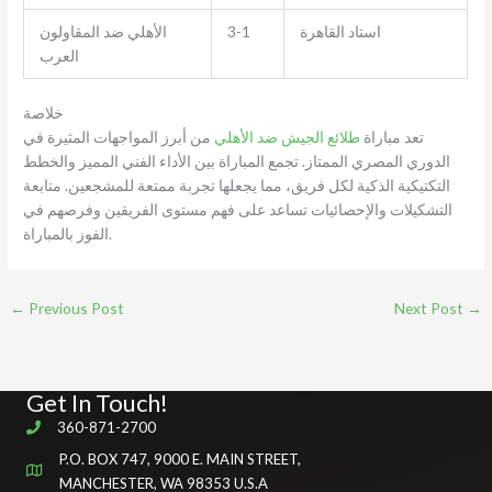
استاد القاهرة
3-1
الأهلي ضد المقاولون
العرب
خلاصة
تعد مباراة
طلائع الجيش ضد الأهلي
من أبرز المواجهات المثيرة في
الدوري المصري الممتاز. تجمع المباراة بين الأداء الفني المميز والخطط
التكتيكية الذكية لكل فريق، مما يجعلها تجربة ممتعة للمشجعين. متابعة
التشكيلات والإحصائيات تساعد على فهم مستوى الفريقين وفرصهم في
الفوز بالمباراة.
←
Previous Post
Next Post
→
Get In Touch!
360-871-2700
P.O. BOX 747, 9000 E. MAIN STREET,
MANCHESTER, WA 98353 U.S.A