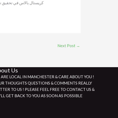
كريستال بالاس في تحقيق نتي
Next Post
→
out Us
 ARE LOCAL IN MANCHESTER & CARE ABOUT YOU !
UR THOUGHTS QUESTIONS & COMMENTS REALLY
TTER TO US ! PLEASE FEEL FREE TO CONTACT US &
'LL GET BACK TO YOU AS SOON AS POSSIBLE