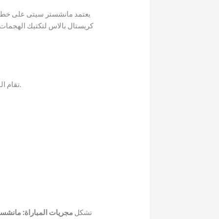
يعتمد مانشستر سيتى على خطة ه
كريستال بالاس لتكتيك الهجمات 
تقام المباراة وفق جدول الدوري الإنجليزي الممتاز ويمكن متابعة البث المباشر عبر القنوات الرياضية الرسمية.
تشكل
مجريات المباراة: مانشس