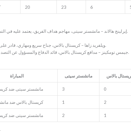
6
23
20
ك
إيرلينج هالاند – مانشستر سيتى، مهاجم هداف الفريق، يعتمد عليه في التسجيل من الفرص المفتوحة.
ويلفريد زاها – كريستال بالاس، جناح سريع ومهاري، قادر على خلق فرص تسجيل مفاجئة.
جيمس تومكينز – مدافع كريستال بالاس، قائد الدفاع والمسؤول عن التصدي لهجمات مانشستر سيتى.
يستال بالاس
مانشستر سيتى
المباراة
0
3
مانشستر سيتى ضد كريست
2
1
كريستال بالاس ضد مانش
1
2
مانشستر سيتى ضد كريست