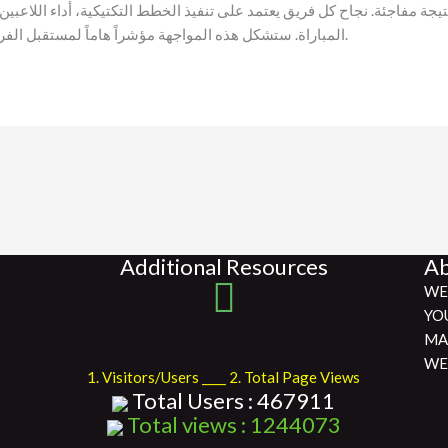
جة مفاجئة. نجاح كل فريق يعتمد على تنفيذ الخطط التكتيكية، أداء اللاعبين
المباراة. ستشكل هذه المواجهة مؤشراً هاماً لمستقبل الفريقين في الدوري الإنجليزي الممتاز.
Additional Resources
Ab
WE
YO
MA
WE
1. Visitors/Users ____ 2. Total Page Views
Total Users : 467911
Total views : 1244073