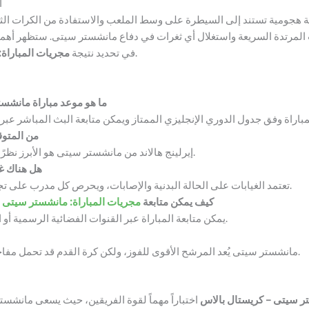
ا
جومية تستند إلى السيطرة على وسط الملعب والاستفادة من الكرات الثابتة 
المرتدة السريعة واستغلال أي ثغرات في دفاع مانشستر سيتى. ستظهر أهمية
.
في تحديد نتيجة
مجريات المباراة
ما هو موعد مباراة مانشس
من المتوق
إيرلينج هالاند من مانشستر سيتى هو الأبرز نظرًا لإمكانياته التهديفية العالية.
هل هناك غي
تعتمد الغيابات على الحالة البدنية والإصابات، ويحرص كل مدرب على تجهيز البدائل لتعويض النقص.
كيف يمكن متابعة
مجريات المباراة: مانشستر سيتى 
يمكن متابعة المباراة عبر القنوات الفضائية الرسمية أو البث المباشر على الإنترنت.
مانشستر سيتى يُعد المرشح الأقوى للفوز، ولكن كرة القدم قد تحمل مفاجآت لصالح كريستال بالاس.
تر سيتى – كريستال بالاس
اختباراً مهماً لقوة الفريقين، حيث يسعى مانشستر