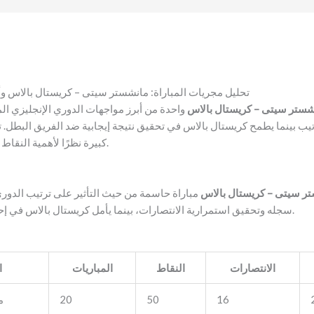
تحليل مجريات المباراة: مانشستر سيتى – كريستال بالاس وأد
نشستر سيتى – كريستال بالاس
واحدة من أبرز مواجهات الدوري الإنجليزي 
يب بينما يطمح كريستال بالاس في تحقيق نتيجة إيجابية ضد الفريق البطل. تش
كبيرة نظرًا لأهمية النقاط وتأثيرها على المنافسة على اللقب.
تر سيتى – كريستال بالاس
مباراة حاسمة من حيث التأثير على ترتيب الدور
سجله وتحقيق استمرارية الانتصارات، بينما يأمل كريستال بالاس في إحداث مفاجأة وإظهار قوته التكتيكية.
الانتصارات
النقاط
المباريات
ا
16
50
20
م