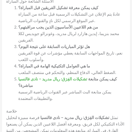
الأسئلة الشائعة حول المباراة
كيف يمكن معرفة تشكيل الفريقين قبل المباراة؟
عادةً يتم الإعلان عن التشكيلات الرسمية قبل ساعة من المباراة
عبر الموقع الرسمي لكل نادٍ والقنوات الرياضية.
من هم اللاعبين الأساسيون الذين يجب مراقبتهم؟
محمد بنزيما، إيدين هازارد لريال مدريد، وغونزالو جويديس لكلا
الفريقين.
هل تؤثر المباريات السابقة على نتيجة اليوم؟
نعم، تاريخ المواجهات السابقة يعطي مؤشرات عن قوة الفريقين
وأسلوب اللعب.
ما هي العوامل التكتيكية الهامة في المباراة؟
الضغط العالي، الدفاع المنظم، والتحكم في منتصف الملعب.
كيف يمكن متابعة
تشكيلات الفِرَق: ريال مدريد – نادى فالنسيا
مباشرة؟
يمكن متابعة البث المباشر عبر القنوات الرياضية الرسمية
والتطبيقات المعتمدة.
خلاصة
تمثل
تشكيلات الفِرَق: ريال مدريد – نادى فالنسيا
فرصة مميزة لتحليل
الأداء التكتيكي لكل فريق، ومعرفة أفضل اللاعبين الذين يمكن أن يصنعوا
الفارق في المباراة. متابعة هذه المعلومات تمكن المشجعين من التنبؤ