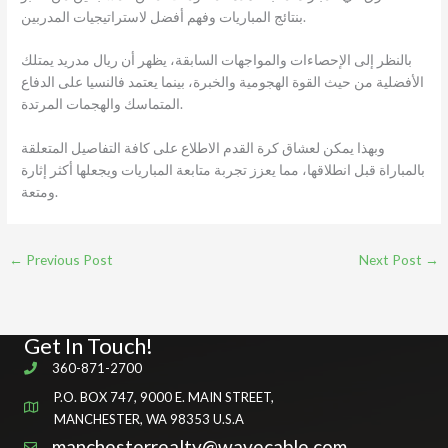
بنتائج المباريات وفهم أفضل لاستراتيجيات المدربين.
بالنظر إلى الإحصاءات والمواجهات السابقة، يظهر أن ريال مدريد يمتلك
الأفضلية من حيث القوة الهجومية والخبرة، بينما يعتمد فالنسيا على الدفاع
المتماسك والهجمات المرتدة.
وبهذا يمكن لعشاق كرة القدم الاطلاع على كافة التفاصيل المتعلقة
بالمباراة قبل انطلاقها، مما يعزز تجربة متابعة المباريات ويجعلها أكثر إثارة
ومتعة.
←
Previous Post
Next Post
→
Get In Touch!
360-871-2700
P.O. BOX 747, 9000 E. MAIN STREET,
MANCHESTER, WA 98353 U.S.A
manchesterrealty@wavecable.com