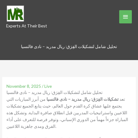
Skip
to
Main
content
Experts At Their Best
Menu
تحليل شامل لتشكيلات الفِرَق: ريال مدريد – نادى فالنسيا
November 8, 2025
/
Live
تحليل شامل لتشكيلات الفِرَق: ريال مدريد – نادى فالنسيا
تعد
تشكيلات الفِرَق: ريال مدريد – نادى فالنسيا
من أبرز المباريات التي
يجتمع عليها عشاق كرة القدم حول العالم، حيث يتابع الجميع تشكيلات
اللاعبين واستراتيجيات المدربين قبل انطلاق صافرة البداية. وتشكل هذه
المباراة جزءاً مهماً من الدوري الإسباني، وتوفر فرصة للتعرف على أداء
الفرق ومدى جاهزية اللاعبين.