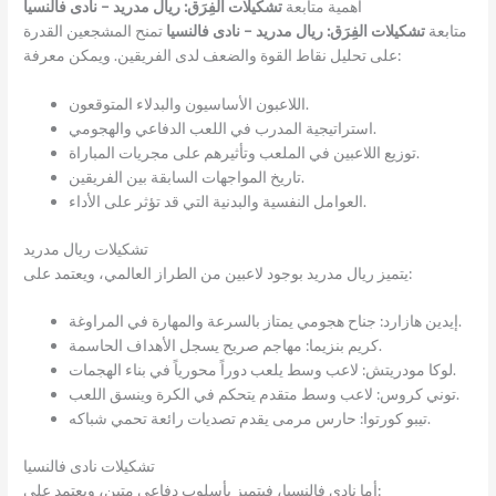
أهمية متابعة
تشكيلات الفِرَق: ريال مدريد – نادى فالنسيا
متابعة
تشكيلات الفِرَق: ريال مدريد – نادى فالنسيا
تمنح المشجعين القدرة
على تحليل نقاط القوة والضعف لدى الفريقين. ويمكن معرفة:
اللاعبون الأساسيون والبدلاء المتوقعون.
استراتيجية المدرب في اللعب الدفاعي والهجومي.
توزيع اللاعبين في الملعب وتأثيرهم على مجريات المباراة.
تاريخ المواجهات السابقة بين الفريقين.
العوامل النفسية والبدنية التي قد تؤثر على الأداء.
تشكيلات ريال مدريد
يتميز ريال مدريد بوجود لاعبين من الطراز العالمي، ويعتمد على:
إيدين هازارد: جناح هجومي يمتاز بالسرعة والمهارة في المراوغة.
كريم بنزيما: مهاجم صريح يسجل الأهداف الحاسمة.
لوكا مودريتش: لاعب وسط يلعب دوراً محورياً في بناء الهجمات.
توني كروس: لاعب وسط متقدم يتحكم في الكرة وينسق اللعب.
تيبو كورتوا: حارس مرمى يقدم تصديات رائعة تحمي شباكه.
تشكيلات نادى فالنسيا
أما نادى فالنسيا، فيتميز بأسلوب دفاعي متين، ويعتمد على: