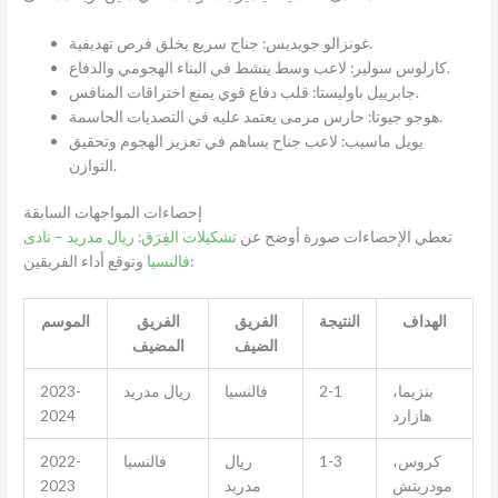
غونزالو جويديس: جناح سريع يخلق فرص تهديفية.
كارلوس سولير: لاعب وسط ينشط في البناء الهجومي والدفاع.
جابرييل باوليستا: قلب دفاع قوي يمنع اختراقات المنافس.
هوجو جيوتا: حارس مرمى يعتمد عليه في التصديات الحاسمة.
يويل ماسيب: لاعب جناح يساهم في تعزيز الهجوم وتحقيق
التوازن.
إحصاءات المواجهات السابقة
تعطي الإحصاءات صورة أوضح عن
تشكيلات الفِرَق: ريال مدريد – نادى
وتوقع أداء الفريقين:
فالنسيا
الهداف
النتيجة
الفريق
الفريق
الموسم
الضيف
المضيف
بنزيما،
2-1
فالنسيا
ريال مدريد
2023-
هازارد
2024
كروس،
1-3
ريال
فالنسيا
2022-
مودريتش
مدريد
2023