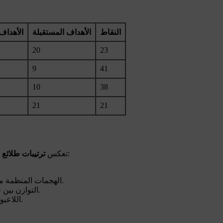
النقاط
الأهداف المستقبلة
الأهداف
20
23
9
41
10
38
21
21
الاستراتيجية المعتمدة من قبل الجهاز الفني لتحقيق أفضل أداء:
تعكس
ترتيبات طلائع
الهجمات المنظمة من الأطراف لاستغلال السرعة في الوصول إلى مرمى المنافس.
التوازن بين خط الوسط والهجوم لضمان سيطرة نسبية على مجريات اللعب.
اللاعبون الأساسيون هم حجر الزاوية في تنفيذ الخطة التكتيكية للفريق.