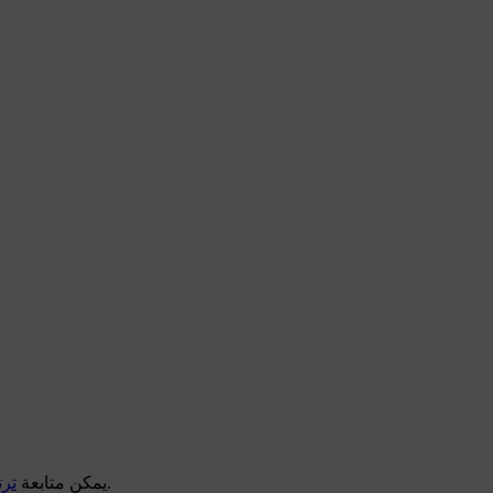
عبر القنوات الرياضية الرسمية والتطبيقات المخصصة للبث المباشر، مما يتيح معرفة التشكيلة قبل انطلاق المباراة.
يمكن متابعة
ترت