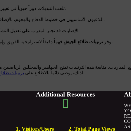
تلعب التبديلات دوراً حيوياً في تغيير مجرى المباراة، سواء في تعزيز الهجوم أو الدفاع حسب الحاجة.
اللاعبون الأساسيون في خطوط الدفاع والهجوم، بالإضافة إلى صانعي اللعب في الوسط، يمثلون القوة الأساسية للفريق.
الإصابات قد تجبر المدرب على تعديل التشكيلة وإعادة توزيع المهام على اللاعبين لضمان أفضل أداء ممكن.
فهماً دقيقاً لاستراتيجية الفريق وإمكانية توقع نتيجة المباراة قبل بدايتها، مما يزيد من متعة المتابعة.
توفر
ترتيبات طلائع الجيش
ائج المباريات. متابعة هذه الترتيبات تمنح الجماهير والمحللين الرياضي
قبل كل مباراة للحصول على متابعة شاملة ومعلومات دقيقة.
لذلك، يوصى دائماً بالاطلاع على
ترتيبات طلائ
Additional Resources
Ab
WE
YO
RE
CO
AS
1. Visitors/Users ____ 2. Total Page Views