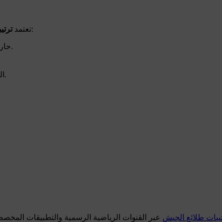
على مجموعة من اللاعبين الرئيسيين في كل مباراة:
تعتمد
ترتي
حارس المرمى: لضمان استقرار الدفاع والحفاظ على شباك نظيفة.
المهاجمون: الهدف الأساسي هو تسجيل الأهداف الحاسمة للفريق.
يبات طلائع الجيش