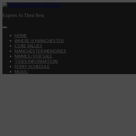
Skip
to
Experts At Their Best
content
Main
Menu
HOME
WHERE IS MANCHESTER
CORE VALUES
MANCHESTER MEMORIES
NWMLS / FOR SALE
TIDES INFORMATION
FERRY SCHEDULE
MUSIC
ائع الجيش قبل المباريات القادمة